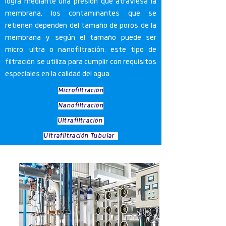
logra mediante una presión que atraviesa la
membrana, los contaminantes que se
retienen dependen del tamaño de poros de la
membrana y según el tamaño puede ser
micro, ultra o nanofiltración, este tipo de
filtración se utiliza para cumplir con requisitos
especiales en la calidad del agua.
Microfiltración
Nanofiltración
Ultrafiltración
Ultrafiltración Tubular