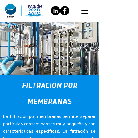
FILTRACIÓN POR
MEMBRANAS
La filtración por membranas permite separar
partículas contaminantes muy pequeña y con
características específicas. La filtración se